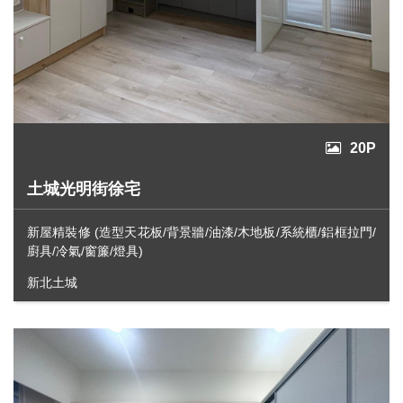
20P
土城光明街徐宅
新屋精裝修 (造型天花板/背景牆/油漆/木地板/系統櫃/鋁框拉門/
廚具/冷氣/窗簾/燈具)
新北土城