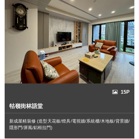
15P
牯嶺街林語堂
新成屋精裝修 (造型天花板/燈具/電視牆/系統櫃/木地板/背景牆/
隱形門/屏風/鋁框拉門)