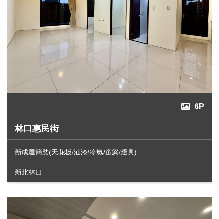
6P
林口惠民街
新成屋簡裝(天花板/油漆/冷氣/窗簾/燈具)
新北林口