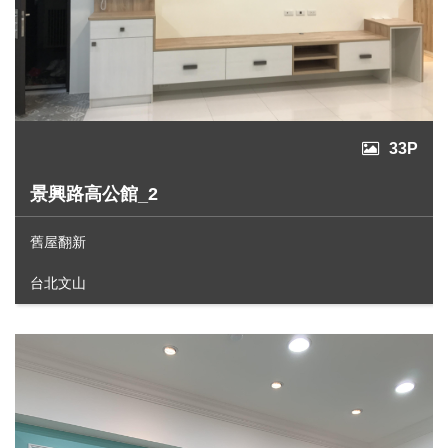
33P
景興路高公館_2
舊屋翻新
台北文山