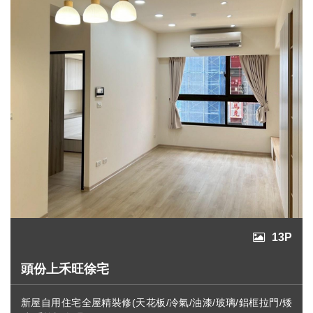
設
計
流
程
最
新
消
息
聯
絡
我
們
13P
頭份上禾旺徐宅
新屋自用住宅全屋精裝修(天花板/冷氣/油漆/玻璃/鋁框拉門/矮