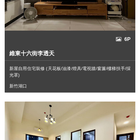
6P
維東十六街李透天
新屋自用住宅裝修 (天花板/油漆/燈具/電視牆/窗簾/樓梯扶手/採
光罩)
新竹湖口