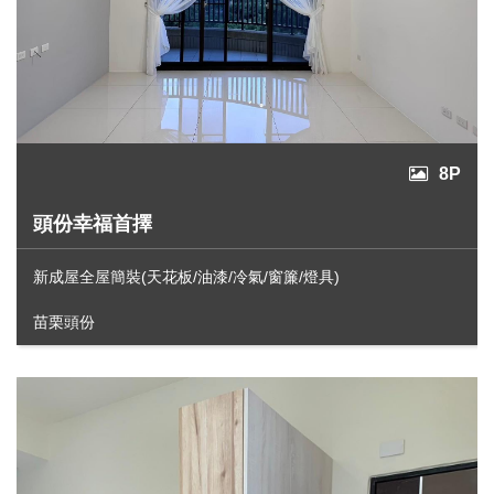
8P
頭份幸福首擇
新成屋全屋簡裝(天花板/油漆/冷氣/窗簾/燈具)
苗栗頭份