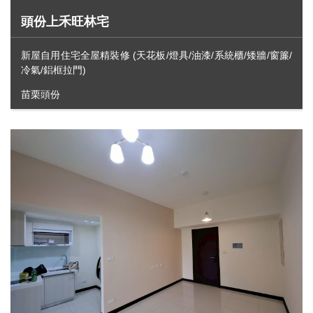
頭份上禾旺林宅
新屋自用住宅全屋精裝修 (天花板/燈具/油漆/系統櫃/矮牆/窗簾/
冷氣/鋁框拉門)
苗栗頭份