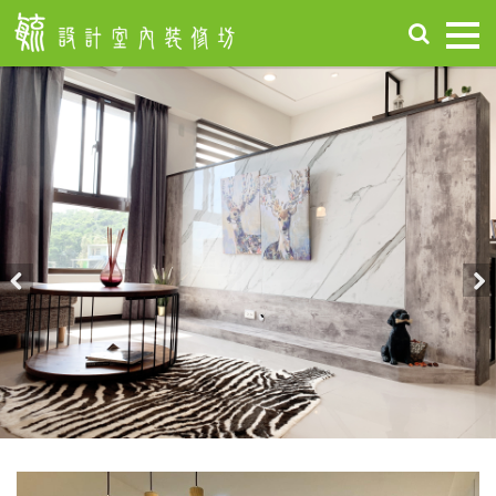
首
頁
關
於
毓
設
計
服
務
項
Previous
Nex
目
設
計
作
品