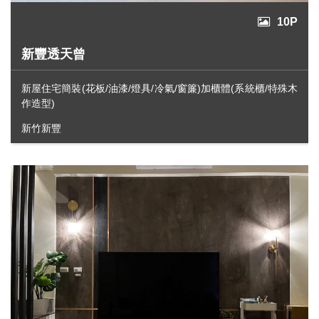
10P
新豐透天曾
新屋住宅簡裝(花板/油漆/燈具/冷氣/窗簾)加櫃體(系統櫃/特殊木
作造型)
新竹新豐