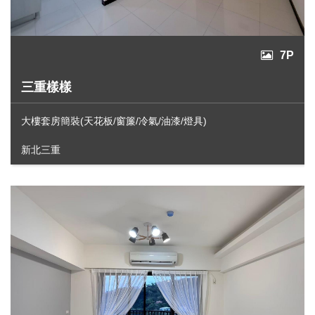
7P
三重樣樣
大樓套房簡裝(天花板/窗簾/冷氣/油漆/燈具)
新北三重