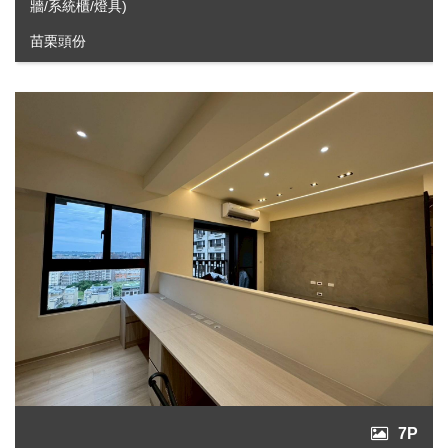
牆/系統櫃/燈具)
苗栗頭份
7P