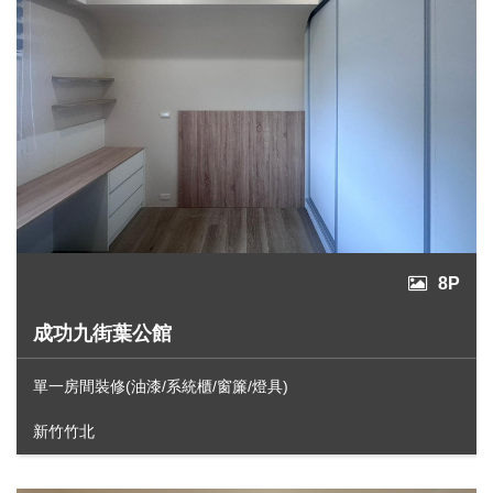
8P
成功九街葉公館
單一房間裝修(油漆/系統櫃/窗簾/燈具)
新竹竹北