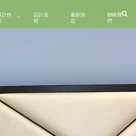
設計作
設計流
最新消
聯絡我
品
程
息
們