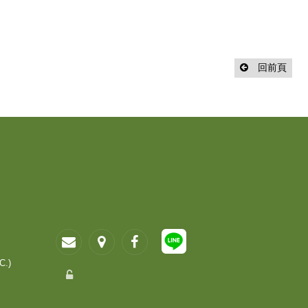
回前頁
C.)