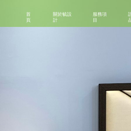
首
關於毓設
服務項
頁
計
目