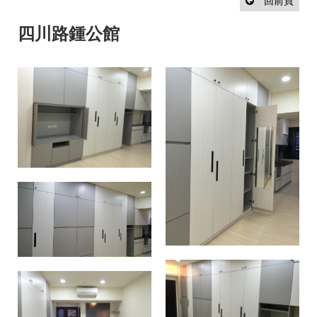
設
回前頁
計
流
四川路鍾公館
程
最
新
消
息
聯
絡
我
們