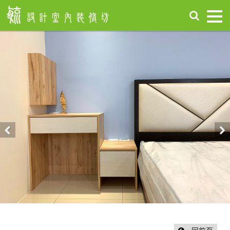
首
頁
關
於
毓
設
計
服
務
項
Previous
Nex
目
設
計
作
品