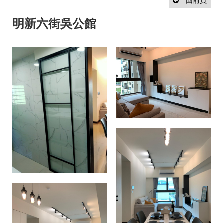
設
回前頁
計
流
明新六街吳公館
程
最
新
消
息
聯
絡
我
們