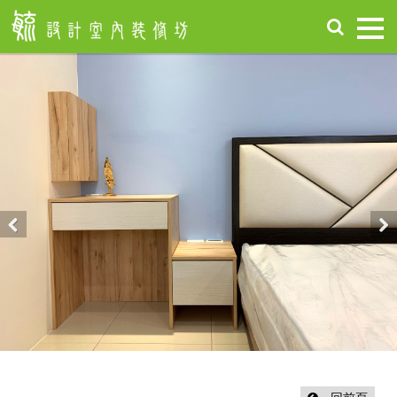
首
頁
關
於
毓
設
計
服
務
項
Previous
Nex
目
設
計
作
品