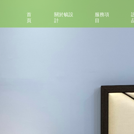
首
關於毓設
服務項
頁
計
目