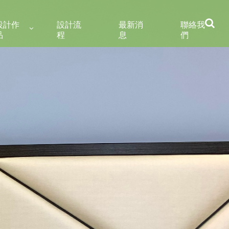
設計作
設計流
最新消
聯絡我
品
程
息
們