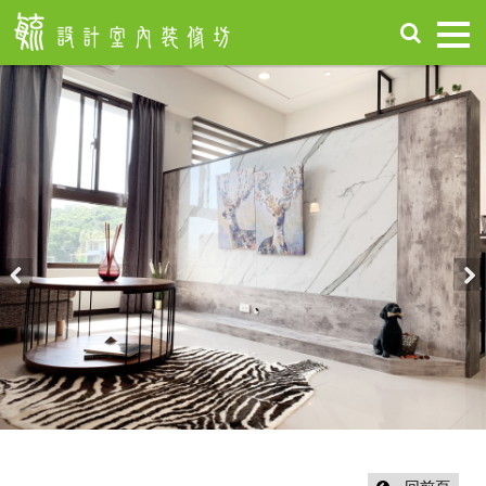
首
頁
關
於
毓
設
計
服
務
項
Previous
Nex
目
設
計
作
品