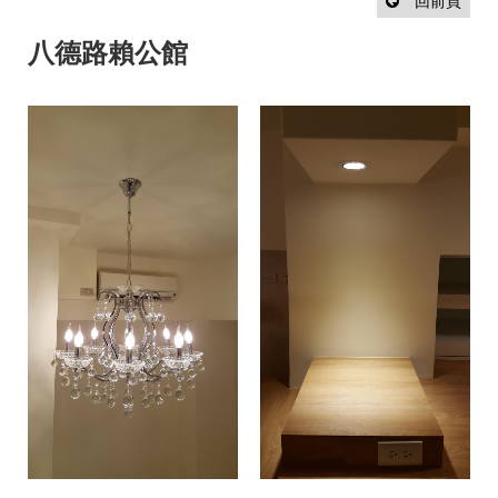
設
回前頁
計
流
八德路賴公館
程
最
新
消
息
聯
絡
我
們