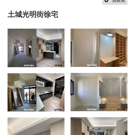
設
回前頁
計
流
土城光明街徐宅
程
最
新
消
息
聯
絡
我
們