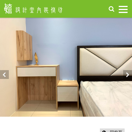
首
頁
關
於
毓
設
計
服
務
項
Previous
Nex
目
設
計
作
品