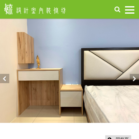
首
頁
關
於
毓
設
計
服
務
項
Previous
Nex
目
設
計
作
品