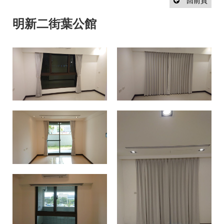
設
回前頁
計
流
明新二街葉公館
程
最
新
消
息
聯
絡
我
們