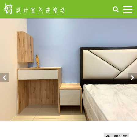
首
頁
關
於
毓
設
計
服
務
項
Previous
Nex
目
設
計
作
品