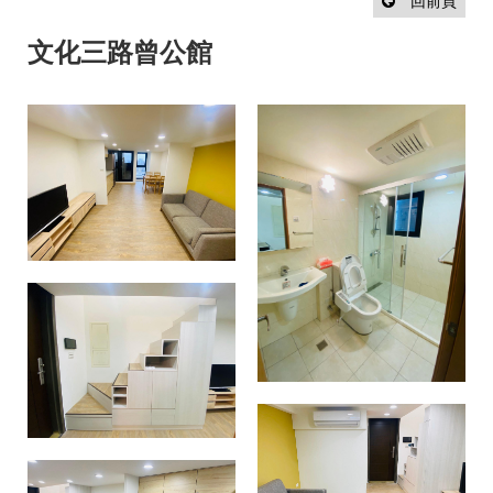
設
回前頁
計
流
文化三路曾公館
程
最
新
消
息
聯
絡
我
們