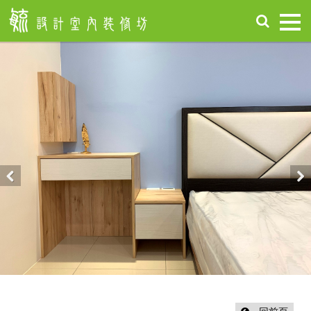
首
頁
關
於
毓
設
計
服
務
項
Previous
Nex
目
設
計
作
品