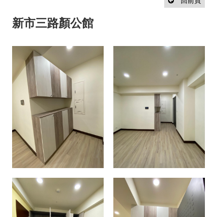
設
回前頁
計
流
新市三路顏公館
程
最
新
消
息
聯
絡
我
們