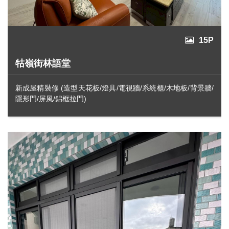
15P
牯嶺街林語堂
新成屋精裝修 (造型天花板/燈具/電視牆/系統櫃/木地板/背景牆/
隱形門/屏風/鋁框拉門)