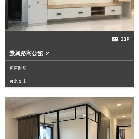
33P
景興路高公館_2
舊屋翻新
台北文山