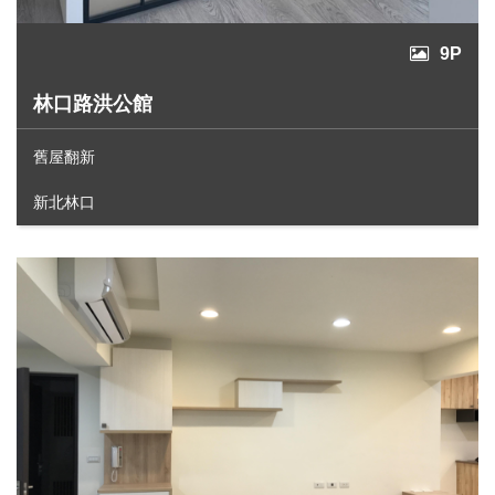
9P
林口路洪公館
舊屋翻新
新北林口