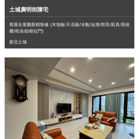
土城廣明街陳宅
舊屋全屋翻新精裝修 (木地板/天花板/冷氣/油漆/燈具/廚具/系統
櫃/衛浴/鋁框拉門)
新北土城