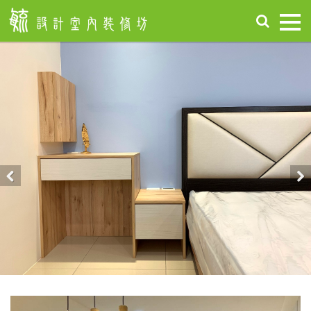
首
頁
關
於
毓
設
計
服
務
項
Previous
Nex
目
設
計
作
品