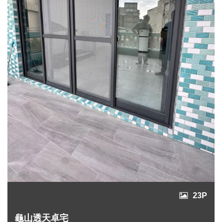
23P
龜山透天卓宅