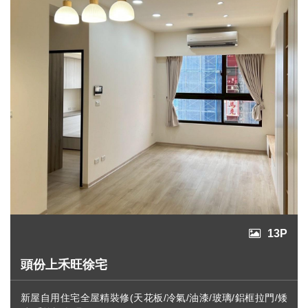
設
計
流
程
最
新
消
息
聯
絡
我
們
13P
頭份上禾旺徐宅
新屋自用住宅全屋精裝修(天花板/冷氣/油漆/玻璃/鋁框拉門/矮