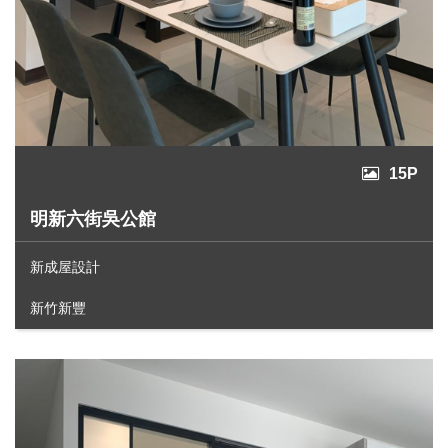
15P
明新六街吳公館
新成屋設計
新竹新豐