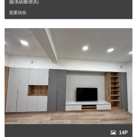
牆/系統櫃/燈具)
苗栗頭份
14P