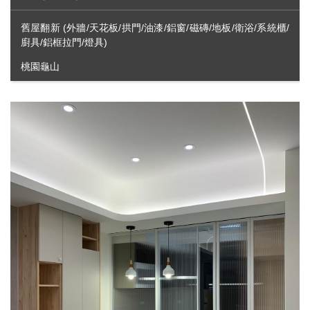
舊屋翻新 (外牆/天花板/拱門/油漆/鋁窗/磁磚/地板/衛浴/系統櫃/
廚具/鋁框拉門/燈具)
桃園龜山