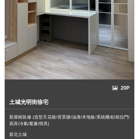
20P
土城光明街徐宅
新屋精裝修 (造型天花板/背景牆/油漆/木地板/系統櫃/鋁框拉門/
廚具/冷氣/窗簾/燈具)
新北土城