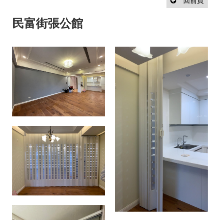
設
回前頁
計
流
民富街張公館
程
最
新
消
息
聯
絡
我
們