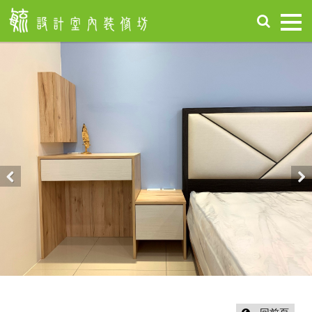
首
頁
關
於
毓
設
計
服
務
項
Previous
Nex
目
設
計
作
品