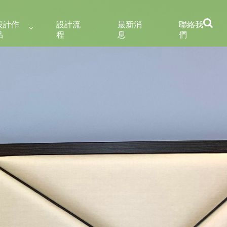
設計作
設計流
最新消
聯絡我
品
程
息
們