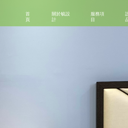
首
關於毓設
服務項
頁
計
目