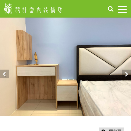
首
頁
關
於
毓
設
計
服
務
項
Previous
Nex
目
設
計
作
品