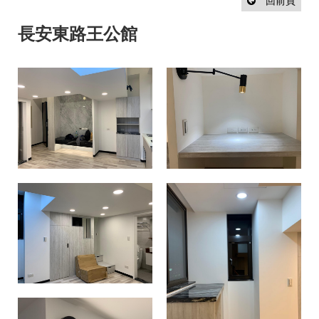
設
回前頁
計
流
長安東路王公館
程
最
新
消
息
聯
絡
我
們