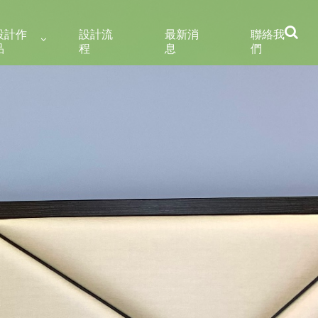
設計作
設計流
最新消
聯絡我
品
程
息
們