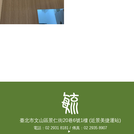
臺北市文山區景仁街20巷6號1樓 (近景美捷運站)
電話：02 2931 8181 / 傳真：02 2935 8907