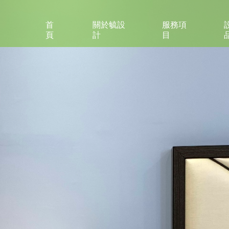
首
關於毓設
服務項
頁
計
目