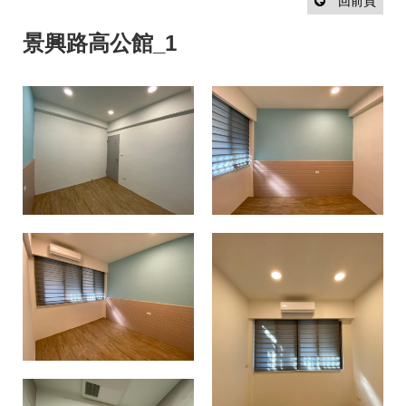
設
回前頁
計
流
景興路高公館_1
程
最
新
消
息
聯
絡
我
們