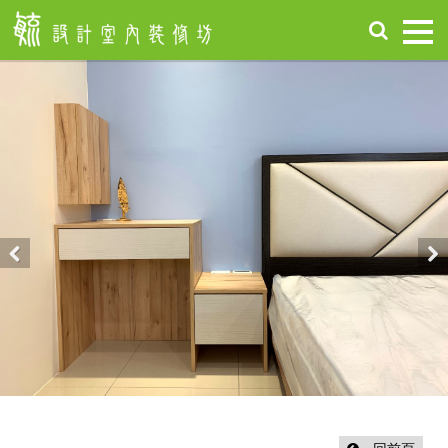
首
頁
關
於
毓
設
計
服
務
項
Previous
Nex
目
設
計
作
品