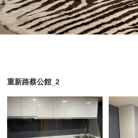
重新路蔡公館_2