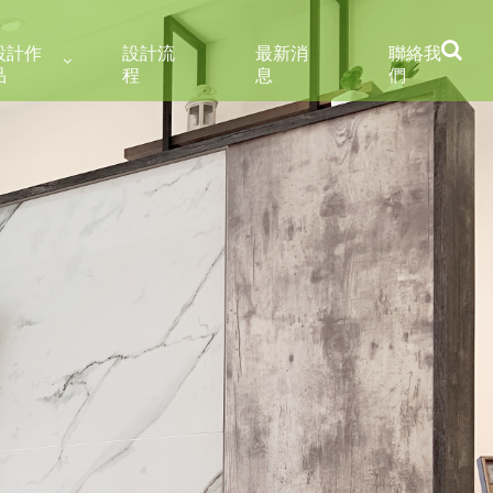
設計作
設計流
最新消
聯絡我
品
程
息
們