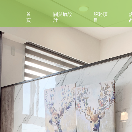
首
關於毓設
服務項
頁
計
目