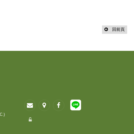
回前頁
C.)