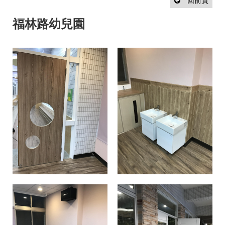
設
回前頁
計
流
福林路幼兒園
程
最
新
消
息
聯
絡
我
們