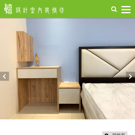
首
頁
關
於
毓
設
計
服
務
項
Previous
Nex
目
設
計
作
品