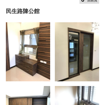
設
回前頁
計
流
民生路陳公館
程
最
新
消
息
聯
絡
我
們