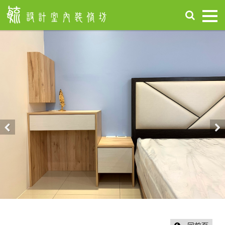
首
頁
關
於
毓
設
計
服
務
項
Previous
Nex
目
設
計
作
品