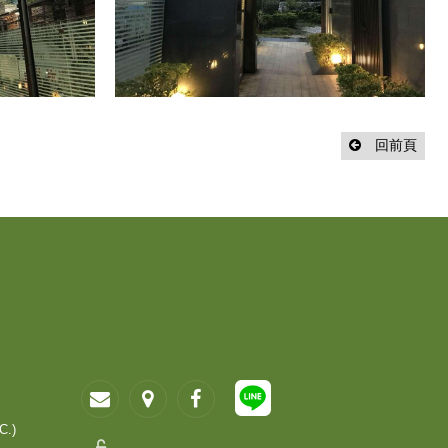
回前頁
C.)