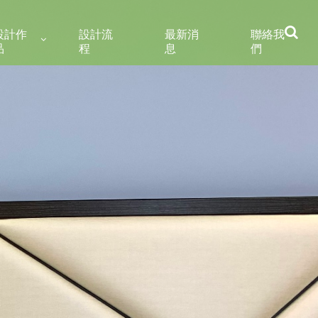
設計作
設計流
最新消
聯絡我
品
程
息
們