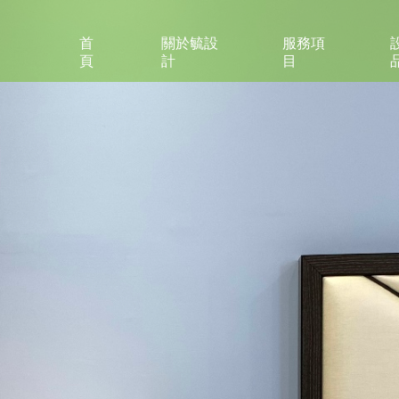
首
關於毓設
服務項
頁
計
目