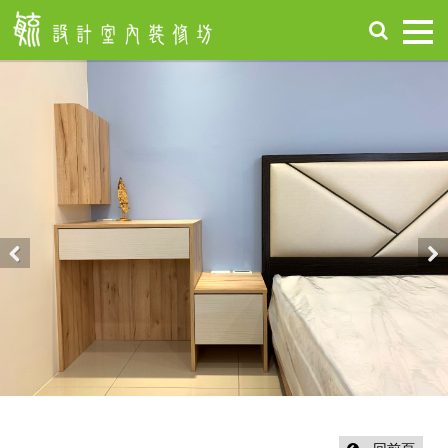
首
頁
關
於
毓
設
計
服
務
項
Previous
Nex
目
設
計
作
品