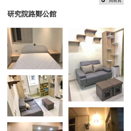
設
回前頁
計
流
研究院路鄭公館
程
最
新
消
息
聯
絡
我
們