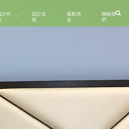
設計作
設計流
最新消
聯絡我
品
程
息
們