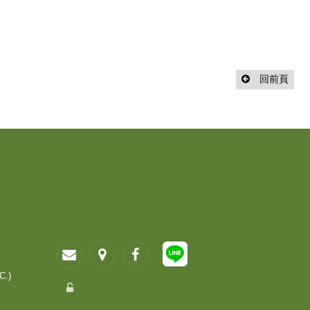
回前頁
C.)