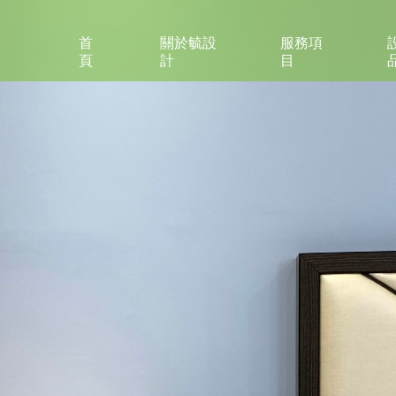
首
關於毓設
服務項
頁
計
目