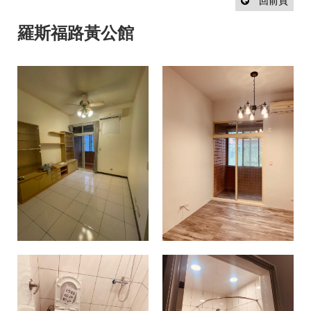
設
回前頁
計
流
羅斯福路黃公館
程
最
新
消
息
聯
絡
我
們