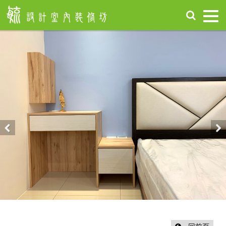
首
頁
關
於
毓
設
計
服
務
項
Previous
Nex
目
設
計
作
品