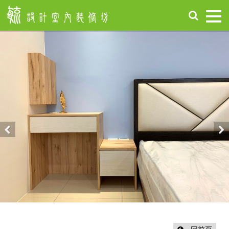
首
頁
關
於
毓
設
計
服
務
項
Previous
Nex
目
設
計
作
品