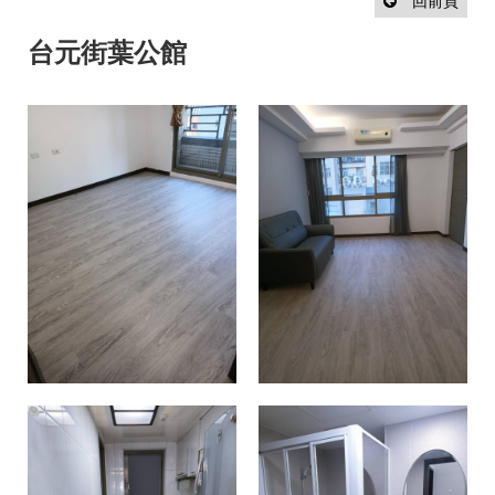
設
回前頁
計
流
台元街葉公館
程
最
新
消
息
聯
絡
我
們