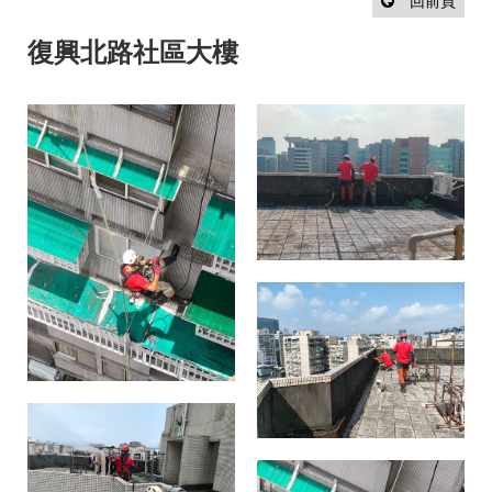
設
回前頁
計
流
復興北路社區大樓
程
最
新
消
息
聯
絡
我
們