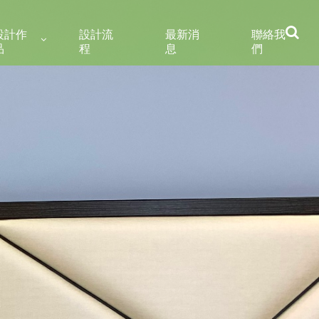
設計作
設計流
最新消
聯絡我
品
程
息
們