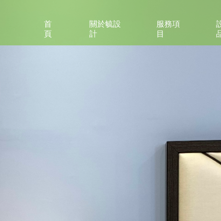
首
關於毓設
服務項
頁
計
目