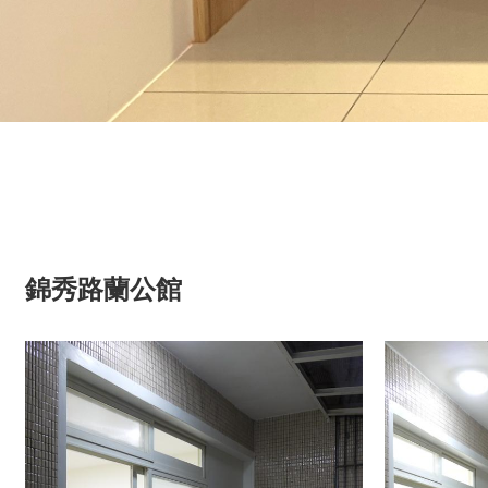
錦秀路蘭公館