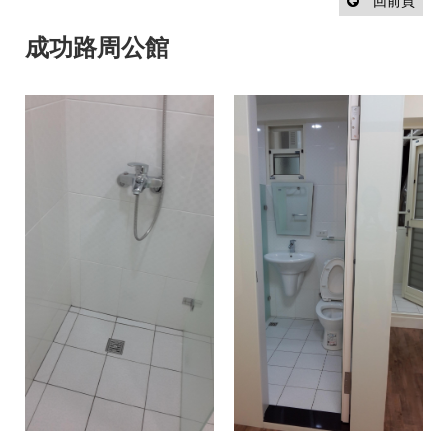
設
回前頁
計
流
成功路周公館
程
最
新
消
息
聯
絡
我
們