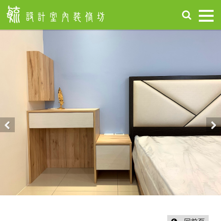
首
頁
關
於
毓
設
計
服
務
項
Previous
Nex
目
設
計
作
品