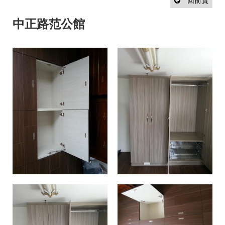
設
回前頁
計
流
中正路范公館
程
最
新
消
息
聯
絡
我
們