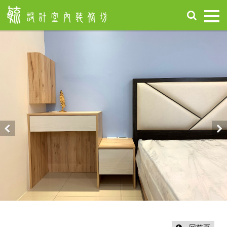
首
頁
關
於
毓
設
計
服
務
項
Previous
Nex
目
設
計
作
品