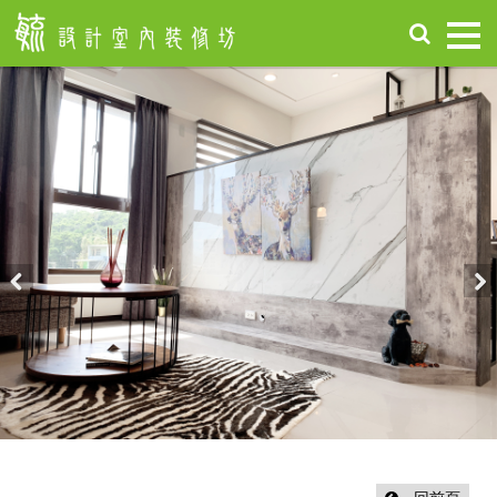
首
頁
關
於
毓
設
計
服
務
項
Previous
Nex
目
設
計
作
品