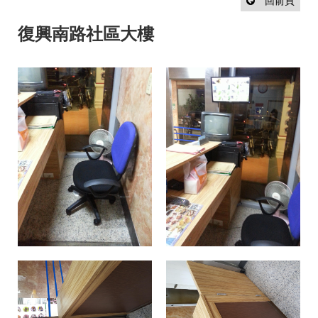
設
回前頁
計
流
復興南路社區大樓
程
最
新
消
息
聯
絡
我
們