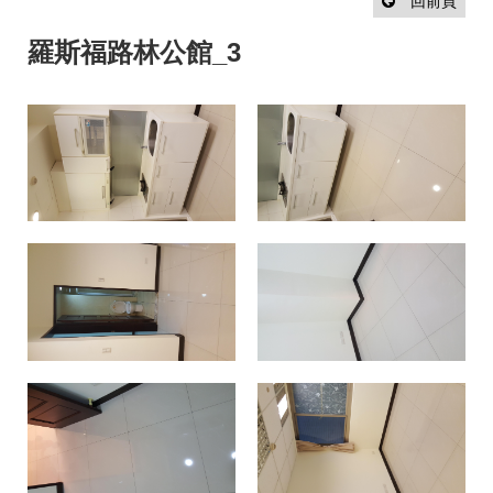
設
回前頁
計
流
羅斯福路林公館_3
程
最
新
消
息
聯
絡
我
們