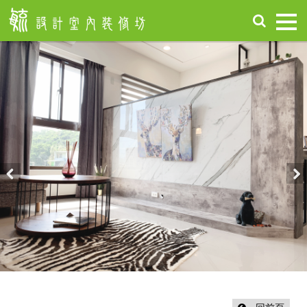
首
頁
關
於
毓
設
計
服
務
項
Previous
Nex
目
設
計
作
品