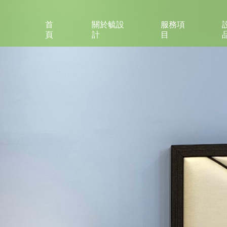
首
關於毓設
服務項
頁
計
目