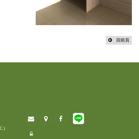
回前頁
C.)