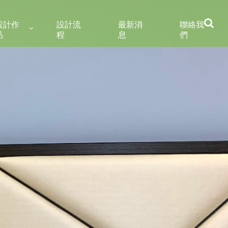
設計作
設計流
最新消
聯絡我
品
程
息
們