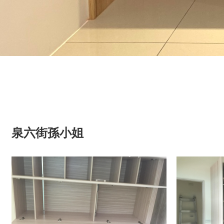
泉六街孫小姐