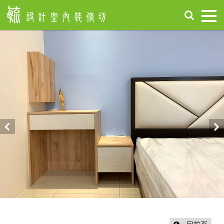
首
頁
關
於
毓
設
計
服
務
項
Previous
Nex
目
設
計
作
品