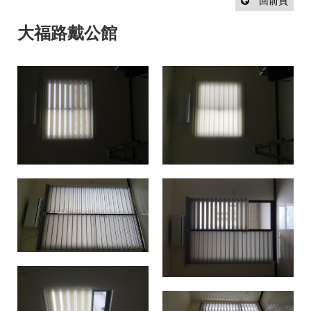
設
回前頁
計
流
大福路戴公館
程
最
新
消
息
聯
絡
我
們