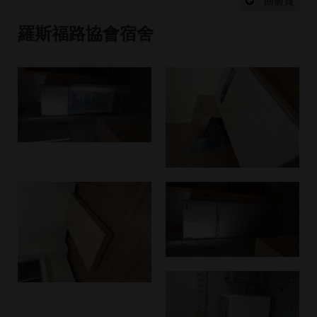
設
回前頁
計
流
羅斯福路協會宿舍
程
最
新
消
息
聯
絡
我
們