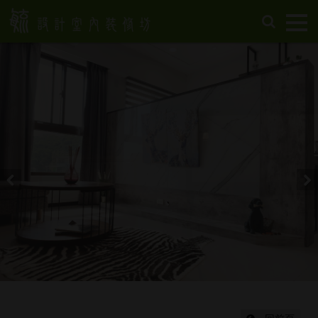
首
頁
關
於
毓
設
計
服
務
項
Previous
Nex
目
設
計
作
品