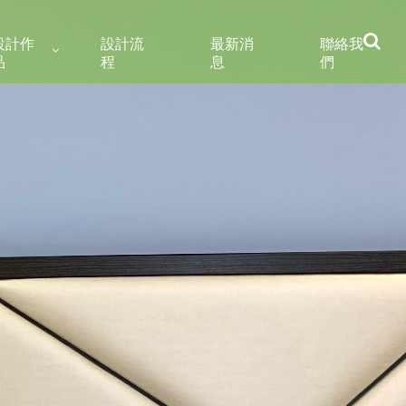
設計作
設計流
最新消
聯絡我
品
程
息
們