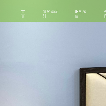
首
關於毓設
服務項
頁
計
目