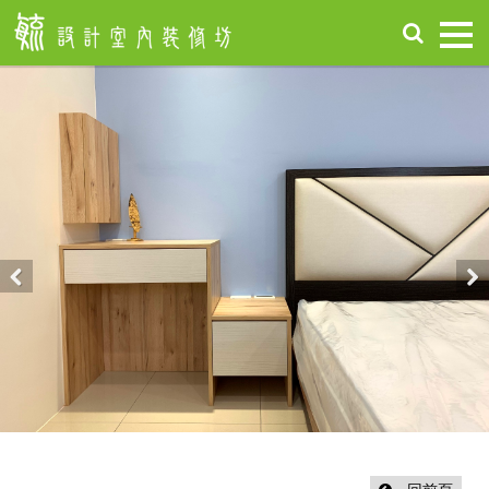
首
頁
關
於
毓
設
計
服
務
項
Previous
Nex
目
設
計
作
品