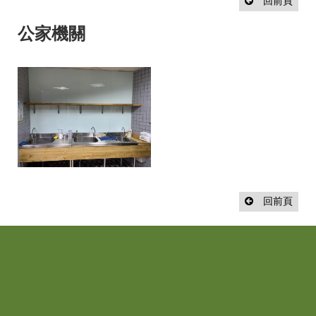
設
回前頁
計
流
公家機關
程
最
新
消
息
聯
絡
我
們
回前頁