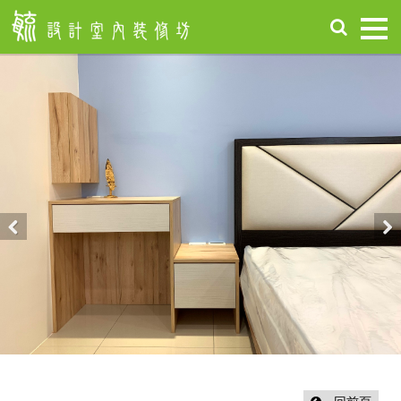
首
頁
關
於
毓
設
計
服
務
項
Previous
Nex
目
設
計
作
品