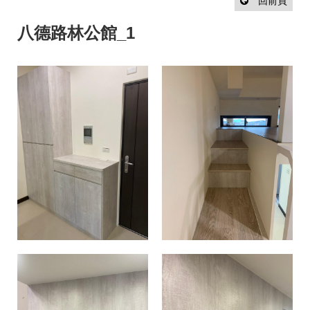
設
回前頁
計
流
八德路林公館_1
程
最
新
消
息
聯
絡
我
們