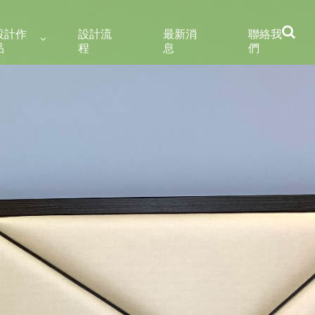
設計作
設計流
最新消
聯絡我
品
程
息
們