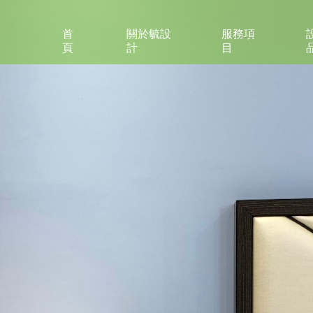
首
關於毓設
服務項
頁
計
目