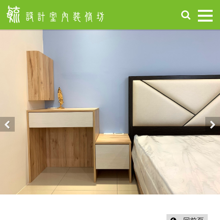
首
頁
關
於
毓
設
計
服
務
項
Previous
Nex
目
設
計
作
品