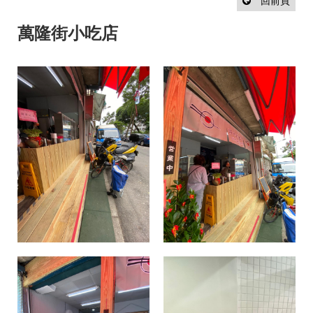
設
回前頁
計
流
萬隆街小吃店
程
最
新
消
息
聯
絡
我
們